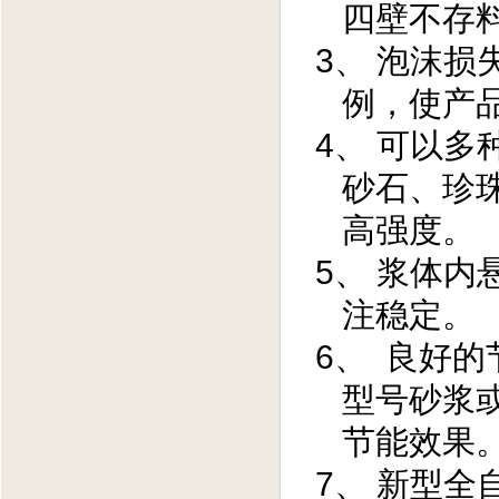
四壁不存
3、 泡沫
例，使产
4、 可以
砂石、珍
高强度。
5、 浆体
注稳定。
6、 良好
型号砂浆
节能效果
7、 新型